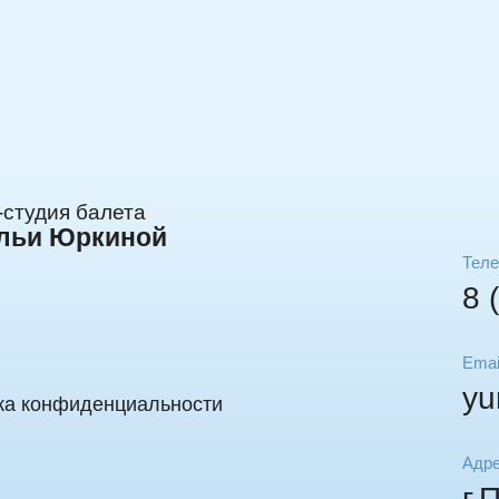
-студия балета
льи Юркиной
Тел
8 
Emai
yu
ка конфиденциальности
Адр
г.