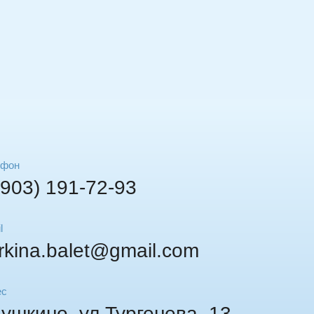
ефон
(903) 191-72-93
l
rkina.balet@gmail.com
ес
Пушкино, ул.Тургенева, 13