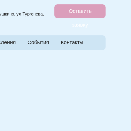
Оставить
Пушкино, ул.Тургенева,
заявку
вления
События
Контакты