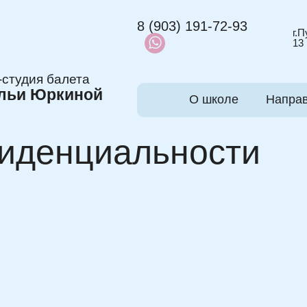
8 (903) 191-72-93
г.
13
-студия балета
льи Юркиной
О школе
Напра
иденциальности